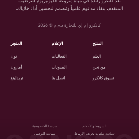
تُعد كانكرو رائدة في مياه منزوعة الديوتيريوم للترطيب
المتقدم، بنقاء مدعوم علمياً ومُصمم لتحسين أداء خلاياك.
كانكرو إم إي للتجارة ذ.م.م ©
2026
المنتج
الإعلام
المتجر
العلم
الفعاليات
نون
من نحن
المدونات
أمازون
تسوق كانكرو
اتصل بنا
تريدلينغ
الشروط والأحكام
سياسة الخصوصية
سياسة ملفات تعريف الارتباط
سياسة التوصيل