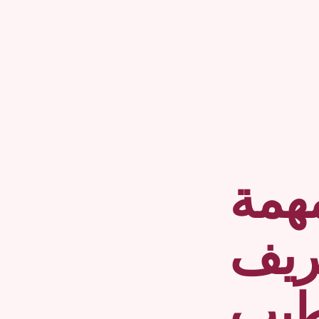
همة
عريف
طيب