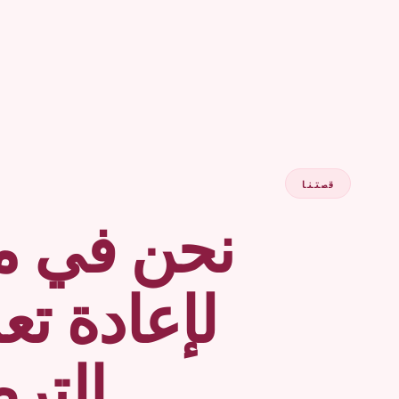
قصتنا
نحن في م
لإعادة ت
التر